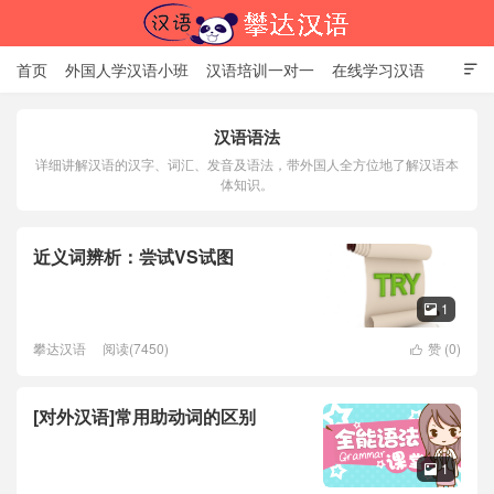
首页
外国人学汉语小班
汉语培训一对一
在线学习汉语

中国文化体验课
HSK考试时间
对外汉语老师
资讯中心
汉语语法
关于我们
加入【攀达汉语】
详细讲解汉语的汉字、词汇、发音及语法，带外国人全方位地了解汉语本
北京攀达汉语培训学校
体知识。
近义词辨析：尝试VS试图
1

攀达汉语
阅读(7450)
赞 (
0
)

[对外汉语]常用助动词的区别
1
