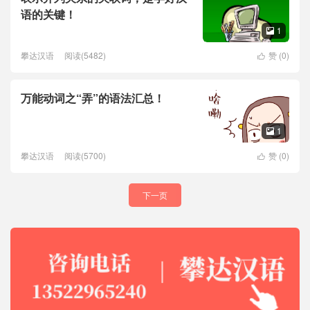
语的关键！
1

攀达汉语
阅读(5482)
赞 (
0
)

万能动词之“弄”的语法汇总！
1

攀达汉语
阅读(5700)
赞 (
0
)

下一页