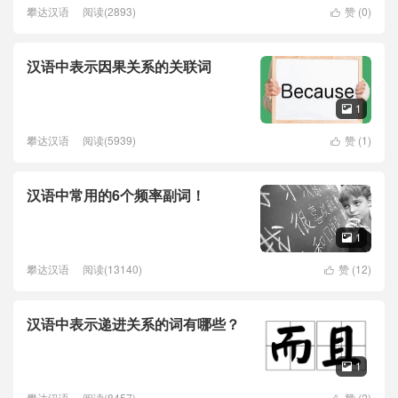
攀达汉语
阅读(2893)
赞 (
0
)

汉语中表示因果关系的关联词
1

攀达汉语
阅读(5939)
赞 (
1
)

汉语中常用的6个频率副词！
1

攀达汉语
阅读(13140)
赞 (
12
)

汉语中表示递进关系的词有哪些？
1

攀达汉语
阅读(8457)
赞 (
2
)