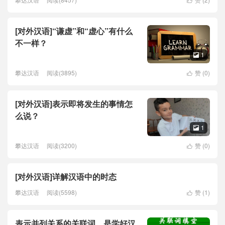

[对外汉语]“谦虚”和“虚心”有什么
不一样？
1

攀达汉语
阅读(3895)
赞 (
0
)

[对外汉语]表示即将发生的事情怎
么说？
1

攀达汉语
阅读(3200)
赞 (
0
)

[对外汉语]详解汉语中的时态
攀达汉语
阅读(5598)
赞 (
1
)

表示并列关系的关联词，是学好汉