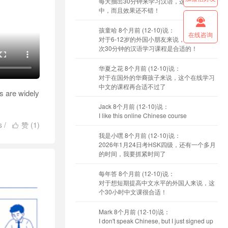
每天抽出30分钟来学习汉语，这个节奏适
中，而且效果还不错！

孩童哈
8个月前 (12-10)说：
在线咨询
对于6-12岁的外国小朋友来说，选择这个每
次30分钟的汉语学习课程是合适的！
华夏之花
8个月前 (12-10)说：
对于在国外的华裔孩子来说，这个在线学习
中文的课程再合适不过了
s are widely
Jack
8个月前 (12-10)说：
I like this online Chinese course
s
/
赞 (
1
)

我是小嘿
8个月前 (12-10)说：
2026年1月24日考HSK四级，还有一个多月
的时间，我要抓紧时间了
每年答
8个月前 (12-10)说：
对于想短期提高中文水平的外国人来说，这
个30小时中文课很合适！
Mark
8个月前 (12-10)说：
I don't speak Chinese, but I just signed up