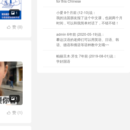
for this Chinese
小爱
8个月前 (12-10)说：
1

我的法国朋友报了这个中文课，也就两个月
时间，可以和我简单对话了，不错不错！
赞 (
0
)

admin
6年前 (2020-05-19)说：
攀达汉语的老师们可以用英语、日语、韩
语、德语和俄语等语种教中文哦~~
帕丽旦木·牙生
7年前 (2019-08-01)说：
学好国语
1

赞 (
1
)
