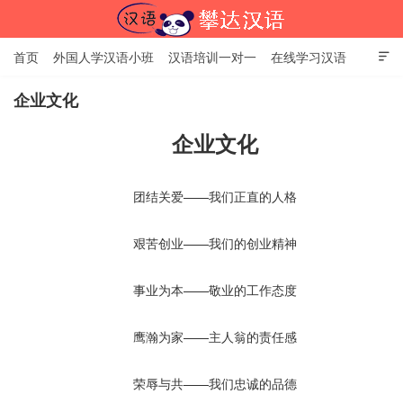
首页
外国人学汉语小班
汉语培训一对一
在线学习汉语

中国文化体验课
HSK考试时间
对外汉语老师
资讯中心
企业文化
关于我们
加入【攀达汉语】
企业文化
北京攀达汉语培训学校
团结关爱——我们正直的人格
艰苦创业——我们的创业精神
事业为本——敬业的工作态度
鹰瀚为家——主人翁的责任感
荣辱与共——我们忠诚的品德