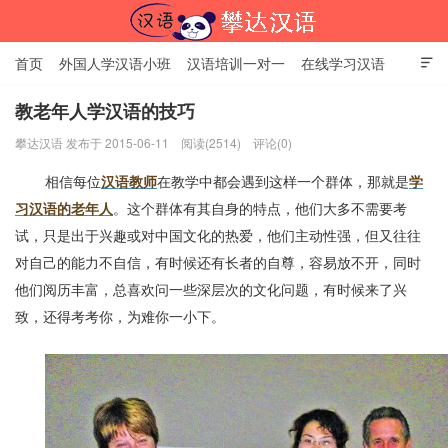
首页
外国人学汉语小班
汉语培训一对一
在线学习汉语

中国文化体验课
HSK考试时间
对外汉语老师
资讯中心
教老年人学汉语的技巧
攀达汉语 发布于 2015-06-11
阅读(2514)
评论(0)
关于我们
加入【攀达汉语】
北京攀达汉语培训学校
相信每位
汉语教师
在教学中都会遇到这样一个群体，那就是
学
习汉语的老年人
。这个群体有其自身的特点，他们大多不需要考
试，只是出于兴趣或对中国文化的热爱，他们主动性强，但又往往
对自己的能力不自信，有时候还有长者的自尊，容易放不开，同时
他们阅历丰富，总喜欢问一些深层次的文化问题，有时候来了兴
致，还得考考你，为难你一小下。