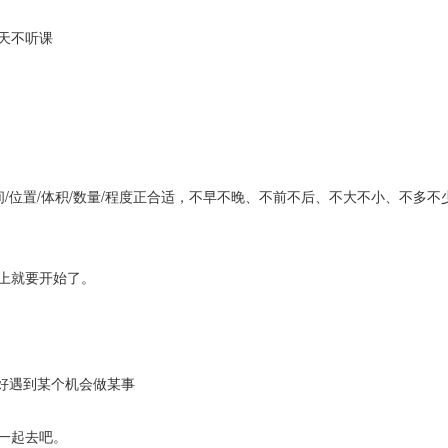
聊天不听课
时间/位置/体积/数量/程度正合适，不早不晚、不前不后、不大不小、不多
马上就要开始了。
恰好遇到某个机会做某事
好一起去吧。