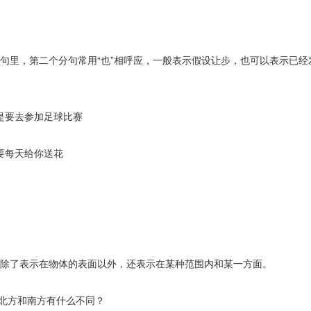
分句里，第二个分句常用“也”相呼应，一般表示假设让步，也可以表示已经
是要去参加足球比赛
要每天给你送花
n+上”除了表示在物体的表面以外，还表示在某种范围内和某一方面。
，北方和南方有什么不同？