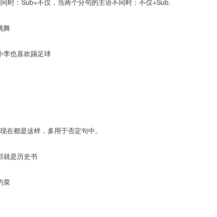
时：Sub+不仅，当两个分句的主语不同时：不仅+Sub.
跳舞
小李也喜欢踢足球
到现在都是这样，多用于否定句中。
那就是历史书
的菜