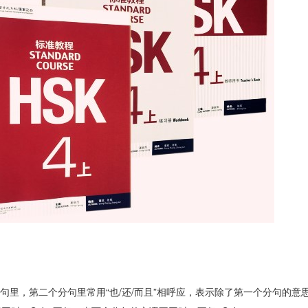
分句里，第二个分句里常用“也/还/而且”相呼应，表示除了第一个分句的意