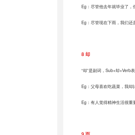
Eg：尽管他去年就毕业了，
Eg：尽管现在下雨，我们还
8 却
“却”是副词，Sub+却+Ve
Eg：父母喜欢吃蔬菜，我却
Eg：有人觉得精神生活很重
9 而