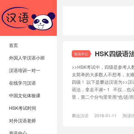
首页
HSK四级语
资讯中心
外国人学汉语小班
>>HSK考试中，四级是参考
汉语培训一对一
太简单的大多数人不想考，太难
四级！ 以下是攀达汉语为>>
在线学习汉语
语法，拿走不谢~ 1 不仅…也/
中国文化体验课
里，第二个分句里常用“也/还/而
HSK考试时间
攀达汉语
2018-01-11
阅读(5
对外汉语老师
资讯中心