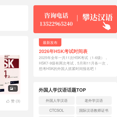
最新发布
2026年HSK考试时间表
2025年全年一共11次HSK考试（1-6级），
HSK7-9级有两次考试，5月和11月各一次，
想考HSK的外国人抓紧时间报名吧！
1
外国人学汉语话题TOP

外国人学汉语
老外学汉语
赞 (
3
)

CTCSOL
国际汉语教师证书