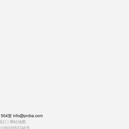
 info@prcba.com
我们
|
网站地图
0502053746号