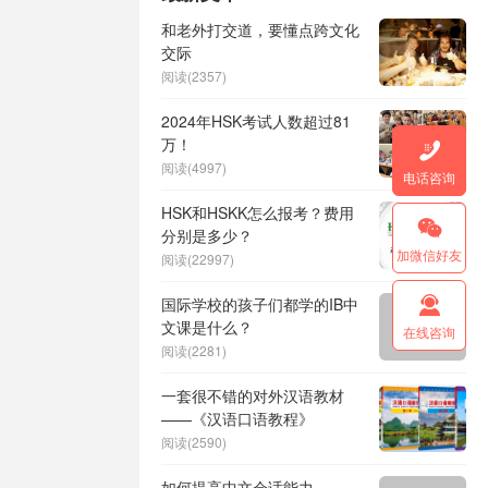
和老外打交道，要懂点跨文化
交际
阅读(2357)
2024年HSK考试人数超过81
万！

阅读(4997)
电话咨询
HSK和HSKK怎么报考？费用

分别是多少？
加微信好友
阅读(22997)

国际学校的孩子们都学的IB中
文课是什么？
在线咨询
阅读(2281)
一套很不错的对外汉语教材
——《汉语口语教程》
阅读(2590)
如何提高中文会话能力