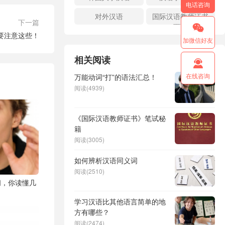
电话咨询
对外汉语
国际汉语教师证书
下一篇
面试

要注意这些！
加微信好友
相关阅读

在线咨询
万能动词“打”的语法汇总！
阅读(4939)
《国际汉语教师证书》笔试秘
籍
阅读(3005)
如何辨析汉语同义词
阅读(2510)
间，你读懂几
学习汉语比其他语言简单的地
方有哪些？
阅读(2474)