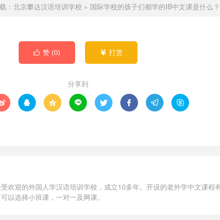
载：
北京攀达汉语培训学校
»
国际学校的孩子们都学的IB中文课是什么？
赞 (
0
)
打赏


分享到








受欢迎的外国人学汉语培训学校，成立10多年。开设的老外学中文课程有
，可以选择小班课，一对一及网课。