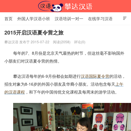
首页
外国人学汉语小班
汉语培训一对一
在线学习汉语

中国文化体验课
HSK考试时间
对外汉语老师
资讯中心
2015开启汉语夏令营之旅
攀达汉语 发布于 2015-07-22
阅读(2058)
评论(0)
关于我们
加入【攀达汉语】
北京攀达汉语培训学校
每年的
7
、
8
月份是北京天气最热的时节，但这丝毫不影响国外
小朋友们对汉语夏令营的热情。
攀达汉语每年的
6-9
月份都会如期进行
汉语国际夏令营
的活动，
招生对象为
8-16
岁的外国小朋友及华裔小朋友。活动包含每天
上午
的汉语课程
，和下午的中国传统文化课程及每周末的游学活动。