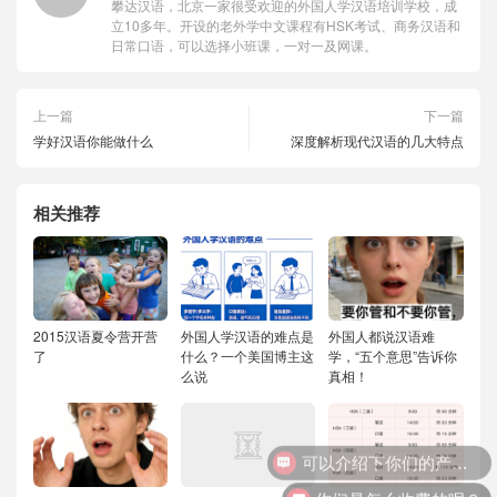
攀达汉语，北京一家很受欢迎的外国人学汉语培训学校，成
立10多年。开设的老外学中文课程有HSK考试、商务汉语和
日常口语，可以选择小班课，一对一及网课。
上一篇
下一篇
学好汉语你能做什么
深度解析现代汉语的几大特点
相关推荐
2015汉语夏令营开营
外国人学汉语的难点是
外国人都说汉语难
了
什么？一个美国博主这
学，“五个意思”告诉你
么说
真相！
可以介绍下你们的产品么？
你们是怎么收费的呢？