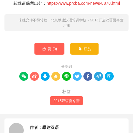
转载请保留出处：
https://www.prcba.com/news/8878.html
未经允许不得转载：
北京攀达汉语培训学校
»
2015开启汉语夏令营
之旅
赞 (
0
)
打赏


分享到









标签
2015汉语夏令营
作者：
攀达汉语