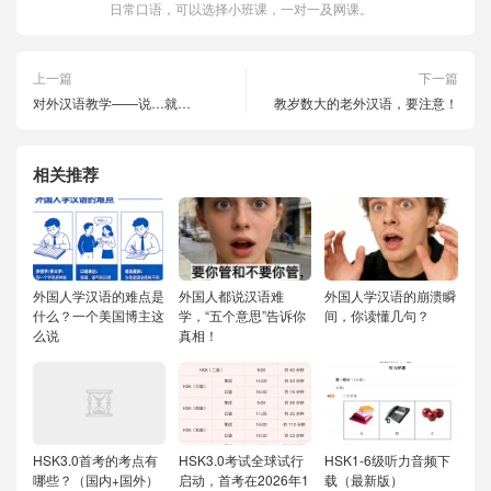
日常口语，可以选择小班课，一对一及网课。
上一篇
下一篇
对外汉语教学——说…就…
教岁数大的老外汉语，要注意！
相关推荐
外国人学汉语的难点是
外国人都说汉语难
外国人学汉语的崩溃瞬
什么？一个美国博主这
学，“五个意思”告诉你
间，你读懂几句？
么说
真相！
HSK3.0首考的考点有
HSK3.0考试全球试行
HSK1-6级听力音频下
哪些？（国内+国外）
启动，首考在2026年1
载（最新版）