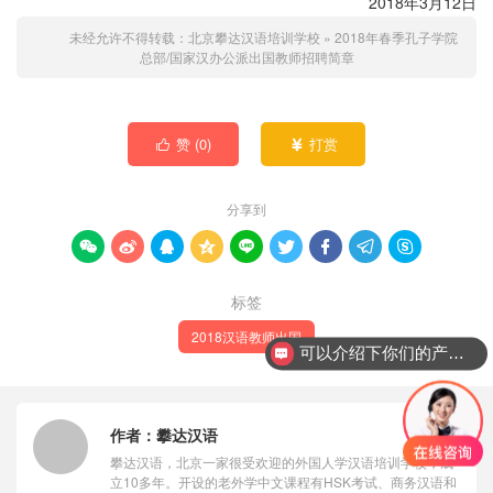
2018年3月12日
未经允许不得转载：
北京攀达汉语培训学校
»
2018年春季孔子学院
总部/国家汉办公派出国教师招聘简章
赞 (
0
)
打赏


分享到









标签
2018汉语教师出国
可以介绍下你们的产品么？
你们是怎么收费的呢？
作者：
攀达汉语
攀达汉语，北京一家很受欢迎的外国人学汉语培训学校，成
立10多年。开设的老外学中文课程有HSK考试、商务汉语和