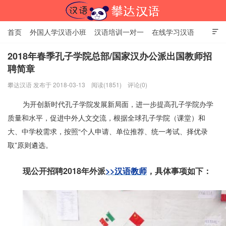
首页
外国人学汉语小班
汉语培训一对一
在线学习汉语

中国文化体验课
HSK考试时间
对外汉语老师
资讯中心
2018年春季孔子学院总部/国家汉办公派出国教师招
聘简章
关于我们
加入【攀达汉语】
北京攀达汉语培训学校
攀达汉语 发布于 2018-03-13
阅读(1851)
评论(0)
为开创新时代孔子学院发展新局面，进一步提高孔子学院办学
质量和水平，促进中外人文交流，根据全球孔子学院（课堂）和
大、中学校需求，按照“个人申请、单位推荐、统一考试、择优录
取”原则遴选。
现公开招聘2018年外派
>>汉语教师
，具体事项如下：