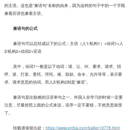
的主语。这也是“兼语句”名称的由来，因为这样的句子中的一个字既
兼着宾语也兼着主语。
兼语句的公式
兼语句可以总结成以下的公式：主语（人
1/
机构
1
）
+
动词
1+
人
2/
机构
2+
动词
2+
宾语
其中，动词
1
一般是以下动词：请、让、叫、要求、请求、招
呼、派、打发、委托、拜托、催、鼓励、命令、允许等等，表示要
求、请求意思的动词。
而人
2/
机构
2
则是“兼语”。
兼语句是比较难的汉语单句之一。外国人在学习的时候一定要
注意，尽量按照上面的公式来说，语序一定不要错，不然意思就变
了。
转载请保留出处：
https://www.prcba.com/baike/10778.html