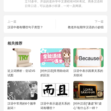
立10多年。开设的老外学中文课程有HSK考试、商务汉语和
日常口语，可以选择小班课，一对一及网课。
上一篇
下一篇
汉语中都有哪些句子类型？
教老外短期学汉语的小妙招
相关推荐
近义词辨析：尝试VS
[对外汉语]常用助动词
汉语中表示因果关系的
试图
的区别
关联词
汉语中常用的6个频率
汉语中表示递进关系的
[对外汉语]“谦虚”和“虚
副词！
词有哪些？
心”有什么不一样？