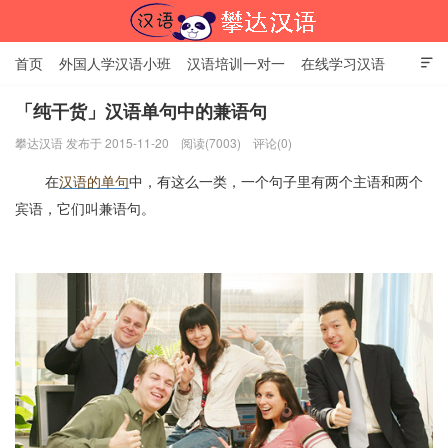
首页
外国人学汉语小班
汉语培训一对一
在线学习汉语

中国文化体验课
HSK考试时间
对外汉语老师
资讯中心
「纯干货」汉语单句中的兼语句
攀达汉语 发布于 2015-11-20
阅读(7003)
评论(0)
关于我们
加入【攀达汉语】
北京攀达汉语培训学校
在
汉语的单句
中，有这么一类，一个句子里有两个主语和两个
宾语，它们叫兼语句。