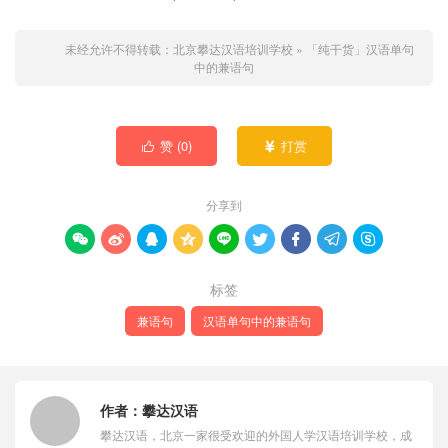
未经允许不得转载：
北京攀达汉语培训学校
»
「纯干货」汉语单句
中的兼语句
赞 (
0
)
打赏


分享到









标签
兼语句
汉语单句中的兼语句
作者：
攀达汉语
攀达汉语，北京一家很受欢迎的外国人学汉语培训学校，成