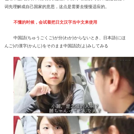
词先理解成自己国家的意思，这点是需要去慢慢适应的。
不懂的时候，会试着把日文汉字当中文来使用
中国語(ちゅうごくご)が分(わか)からないとき、日本語(にほ
んご)の漢字(かんじ)をそのまま中国語読(よ)みしてみる