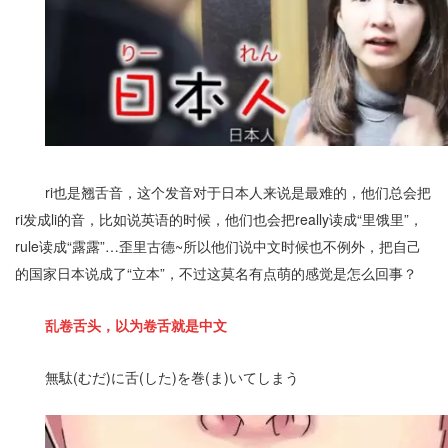
ri也是翘舌音，这个发音对于日本人来说是最难的，他们总会把
ri发成li的音，比如说英语的时候，他们也会把really读成“里饿里”，
rule读成“露露”…歪里古德~
所以他们说中文时候也不例外，把自己
的国家日本说成了“立本”，不过这莫名有点萌的感觉是怎么回事？
乱卷舌头，以为卷舌就是中文
無駄(むだ)に舌(した)を巻(ま)いてしまう