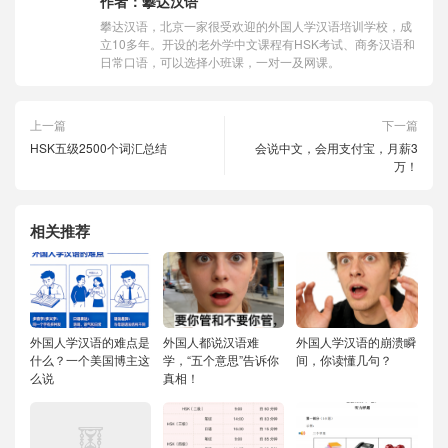
作者：
攀达汉语
攀达汉语，北京一家很受欢迎的外国人学汉语培训学校，成
立10多年。开设的老外学中文课程有HSK考试、商务汉语和
日常口语，可以选择小班课，一对一及网课。
上一篇
下一篇
HSK五级2500个词汇总结
会说中文，会用支付宝，月薪3
万！
相关推荐
外国人学汉语的难点是
外国人都说汉语难
外国人学汉语的崩溃瞬
什么？一个美国博主这
学，“五个意思”告诉你
间，你读懂几句？
么说
真相！