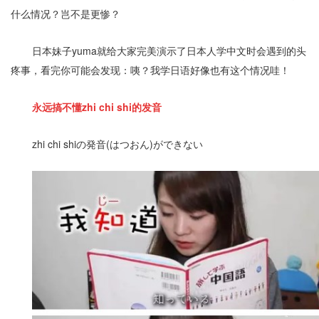
什么情况？岂不是更惨？
日本妹子yuma就给大家完美演示了日本人学中文时会遇到的头
疼事，看完你可能会发现：咦？我学日语好像也有这个情况哇！
永远搞不懂zhi chi shi的发音
zhi chi shiの発音(はつおん)ができない