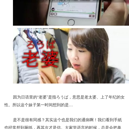
因为日语里的“老婆”是指ろうば，意思是老太婆、上了年纪的女
性。所以这个妹子第一时间想到的是…
是不是很有同感？其实这个也是我们的通病啊！
我们看到手紙
也经常想到厕纸，再其次才是信。大家学语言的时候，总是会把单