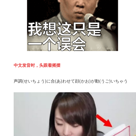
中文发音时，头跟着摇摆
声調(せいちょう)に合(あ)わせて顔(かお)が動(うご)いちゃう