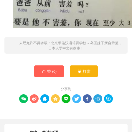
未经允许不得转载：
北京攀达汉语培训学校
»
岛国妹子亲自示范，
日本人学中文有多惨！
赞 (
0
)
打赏


分享到








