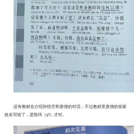
还有教材在介绍孙悟空和唐僧的对话，不过教材里唐僧的俗家
姓名写错了，是陈祎（yī）才对。