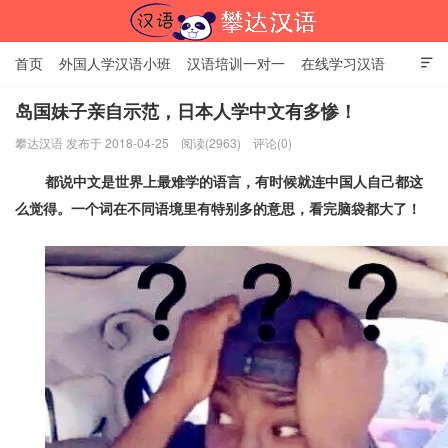
首页
外国人学汉语小班
汉语培训一对一
在线学习汉语

中国文化体验课
HSK考试时间
对外汉语老师
资讯中心
岛国妹子亲自示范，日本人学中文有多惨！
攀达汉语 发布于 2018-04-25
阅读(2963)
评论(0)
关于我们
加入【攀达汉语】
北京攀达汉语培训学校
都说中文是世界上最难学的语言，有时候就连中国人自己都这
么觉得。一个词在不同语境里有特别多的意思，看完脑袋都大了！