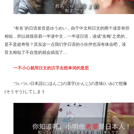
“有名”的日语发音是ゆうめい，由于中文和日文的两个读音有些
相似，所以就很容易一半读中文，一半读日语，读成“友梅”之类的，
是不是超奇怪？
其实这一点我们学日语的小伙伴也深有体会吧，读
音太相似了不自觉的就会搞混了…
一不小心就用日文的汉字去想单词的意思
ついつい日本語(にほんご)の漢字(かんじ)の意味(いみ)で想像
(そうぞう)してしまう