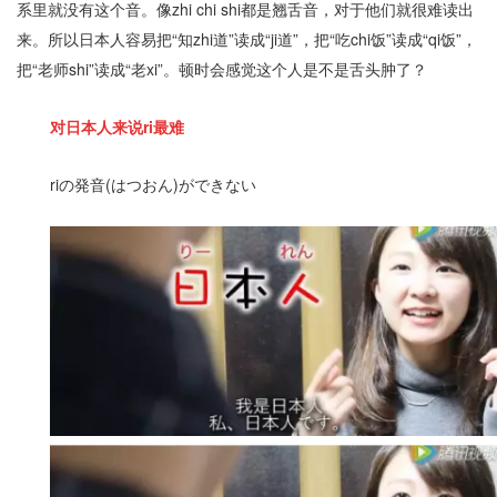
系里就没有这个音。像zhi chi shi都是翘舌音，对于他们就很难读出
来。
所以日本人容易把“知zhi道”读成“ji道”，把“吃chi饭”读成“qi饭”，
把“老师shi”读成“老xi”。顿时会感觉这个人是不是舌头肿了？
对日本人来说ri最难
riの発音(はつおん)ができない