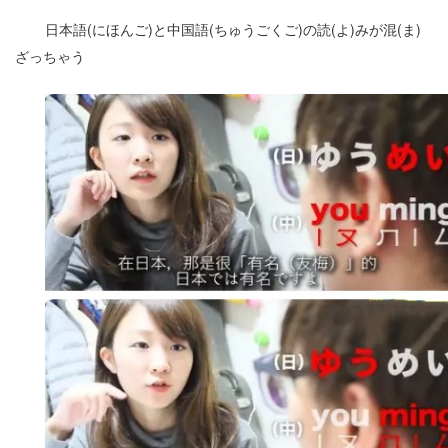
日本語(にほんご)と中国語(ちゅうごくご)の読(よ)みが混(ま)
ざっちゃう