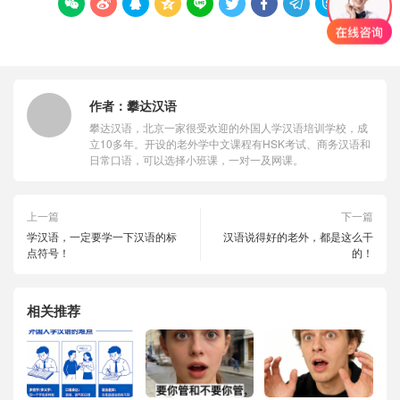









作者：
攀达汉语
攀达汉语，北京一家很受欢迎的外国人学汉语培训学校，成
立10多年。开设的老外学中文课程有HSK考试、商务汉语和
日常口语，可以选择小班课，一对一及网课。
上一篇
下一篇
学汉语，一定要学一下汉语的标
汉语说得好的老外，都是这么干
点符号！
的！
相关推荐