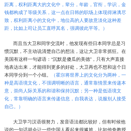
距离，权利距离大的文化中，辈分，年龄，官衔，学识，金
钱都构成了等级关系，这一点在日韩的职场上体现得淋漓尽
致，权利距离小的文化中，地位高的人要故意淡化这种差
距，比如上司让员工直呼其名，强调彼此平等。）
而且当大卫和同学交流时，他发现有些日本同学总是习
惯沉默，不主动说清楚自己的想法，这让大卫非常抓狂。在
美国有这样一句谚语：“沉默是傻瓜的美德”，只有大声直接
地表达出来，才能得到更多的好处，大卫再也不想和这个日
本同学分到一个小组。
（霍尔将世界上的文化分为两种，一
种是高语境文化，不强调明晰的语言，通常靠情景来传递本
意，崇尚人际关系的和谐和保持沉默；另一种是低语境文
化，常靠明确的语言来传递信息，自我表达，说服别人接受
自己。）
大卫学习汉语很努力，发音语法都比较好，但有时候他
说的一句话就会让一些中国人看起来很尴尬，比如他夸教授