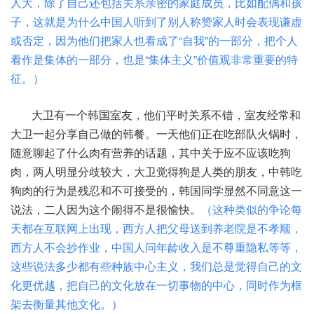
人大，除了自己还包括关系亲密的家庭成员，比如配偶和孩
子，这就是为什么中国人听到了别人称赞家人时会表现谦虚
或否定，因为他们把家人也看成了“自我”的一部分，把个人
看作是集体的一部分，也是“集体主义”价值观非常重要的特
征。）
大卫有一个韩国室友，他们平时关系不错，室友经常和
大卫一起分享自己做的韩餐。一天他们正在吃部队火锅时，
随意聊起了什么肉有营养的话题，其中关于应不应该吃狗
肉，两人明显分歧较大，大卫觉得狗是人类的朋友，中韩吃
狗肉的行为是残忍和不可接受的，韩国同学显然不同意这一
说法，二人因为这个闹得不是很愉快。
（这种类似的争论每
天都在互联网上出现，西方人把父母送到养老院是不孝顺，
西方人不会抄作业，中国人问年龄收入是不尊重隐私等等，
这些说法多少都有些种族中心主义，我们总是觉得自己的文
化更优越，把自己的文化放在一切事物的中心，同时作为框
架去衡量其他文化。）