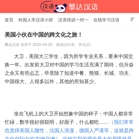
首页
外国人学汉语小班
汉语培训一对一
在线学习汉语

中国文化体验课
HSK考试时间
对外汉语老师
资讯中心
美国小伙在中国的跨文化之旅！
攀达汉语 发布于 2020-04-25
阅读(2418)
评论(0)
关于我们
加入【攀达汉语】
北京攀达汉语培训学校
大卫，美国大三学生，因为所学专业关系，要来中国交
换一年。出发前大卫对中国的学习生活充满了期待，但兴奋
之余又有些忐忑，毕竟除了知道中餐、熊猫、长城、功夫、
中国很大、人很多以外，其他的所知甚少。
坐在飞机上的大卫开始想象中国的样子：中国人都非常
忙碌，数学很好很聪明，好面子，什么都吃……
（我们常常
也觉得美国人随性，法国人浪漫，德国人严谨等，这就是跨
文化交际中的“刻板印象”，这种定型的观念最大的局限就是