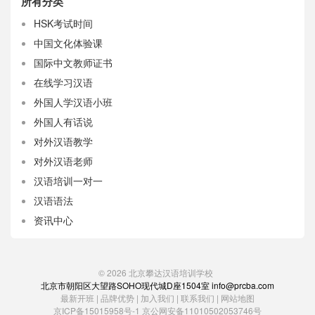
所有分类
HSK考试时间
中国文化体验课
国际中文教师证书
在线学习汉语
外国人学汉语小班
外国人有话说
对外汉语教学
对外汉语老师
汉语培训一对一
汉语语法
资讯中心
© 2026
北京攀达汉语培训学校
北京市朝阳区大望路SOHO现代城D座1504室 info@prcba.com
最新开班
|
品牌优势
|
加入我们
|
联系我们
|
网站地图
京ICP备15015958号-1
京公网安备11010502053746号