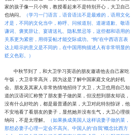
家的孩子像一只小狗，教授看起来不是特别开心，大卫自己
也纳闷。
（学习一门语言，语音语法不是最难的，语用文化
才是，不同的文化当中，称呼、问候道别、道谢道歉、敬语
谦词、褒奖辞让、宴请送礼、隐私禁忌等，这些都和语用的
关系更为紧密，用得妥帖才能交际成功。“狗”在中西语言表
达上暗示的意义是不同的，在中国用狗描述人有非常明显的
贬义色彩。）
中秋节到了，和大卫学习英语的朋友邀请他去自己家吃
午饭，大卫非常高兴，因为这是了解中国家庭文化的好机
会。朋友及其家人非常热情地招待了大卫，大卫也用自己知
道的汉语词汇称赞了朋友妻子做的菜，但没想到朋友却说，
没有什么好吃的，都是最普通的菜，大卫对此特别惊讶，他
不安地看了看朋友的妻子，显然她并没有生气，大卫心理很
纳闷，不是太理解。
（如果换成美国人这样说妻子做的菜，
那想必妻子心理一定会不高兴。中国人的“自我”概念比西方