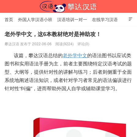
首页
外国人学汉语小班
汉语培训一对一
在线学习汉语

中国文化体验课
HSK考试时间
对外汉语老师
资讯中心
老外学中文，这6本教材绝对是神助攻！
攀达汉语 发布于 2022-06-06
阅读(9224)
评论(0)
关于我们
加入【攀达汉语】
北京攀达汉语培训学校
该篇，攀达汉语总结的
老外学中文
的语法图书以应试类
图书和实用语法手册为主，前者主要围绕特定汉语考试的题
型、大纲等，提供针对性的讲解与练习；后者则侧重于全面
系统地阐述语法知识，或者针对学习者常见的语法偏误进行
针对性“纠偏”，进而帮助外国人自学或辅助课堂学习。