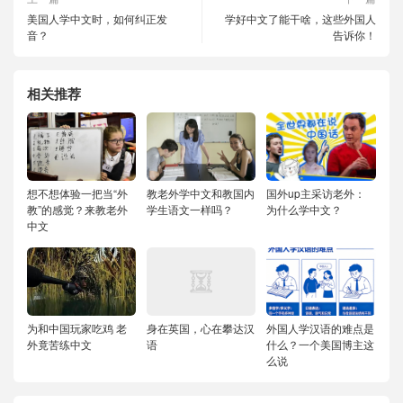
美国人学中文时，如何纠正发
学好中文了能干啥，这些外国人
音？
告诉你！
相关推荐
想不想体验一把当“外
教老外学中文和教国内
国外up主采访老外：
教”的感觉？来教老外
学生语文一样吗？
为什么学中文？
中文
为和中国玩家吃鸡 老
身在英国，心在攀达汉
外国人学汉语的难点是
外竟苦练中文
语
什么？一个美国博主这
么说