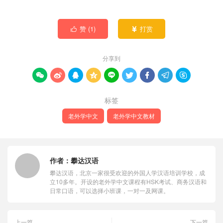
赞 (
1
)
打赏


分享到









标签
老外学中文
老外学中文教材
作者：
攀达汉语
攀达汉语，北京一家很受欢迎的外国人学汉语培训学校，成
立10多年。开设的老外学中文课程有HSK考试、商务汉语和
日常口语，可以选择小班课，一对一及网课。
上一篇
下一篇