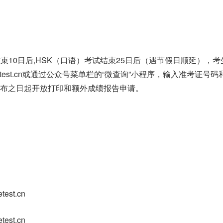
试结束10日后,HSK（口语）考试结束25日后（遇节假日顺延），
setest.cn或通过公众号菜单栏的“微查询”小程序，输入准考证号
布之日起开放打印和额外成绩报告申请。
est.cn
est.cn