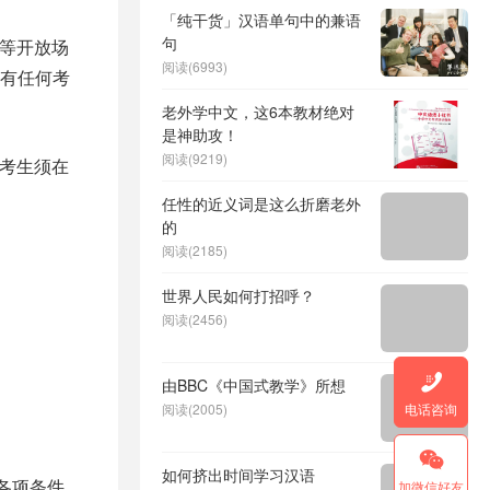
「纯干货」汉语单句中的兼语
句
厅等开放场
阅读(6993)
有任何考
老外学中文，这6本教材绝对
是神助攻！
阅读(9219)
天考生须在
任性的近义词是这么折磨老外
的
阅读(2185)
世界人民如何打招呼？
阅读(2456)

由BBC《中国式教学》所想
电话咨询
阅读(2005)

如何挤出时间学习汉语
各项条件
加微信好友