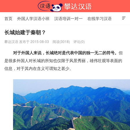
首页
外国人学汉语小班
汉语培训一对一
在线学习汉语

中国文化体验课
HSK考试时间
对外汉语老师
资讯中心
长城始建于秦朝？
攀达汉语 发布于 2015-08-03
阅读(3018)
评论(0)
关于我们
加入【攀达汉语】
北京攀达汉语培训学校
对于外国人来说，长城绝对是代表中国的独一无二的符号。
但
是很多外国人对长城的所知也仅限于风景秀丽，雄伟壮观等表面的
信息，对于其内在含义可谓知之甚少。