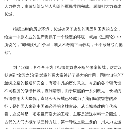
人力物力，由蒙恬部队的人和沿路军民共同完成。后期则大力修建
长城。
根据当时的历史环境，长城确保了边防的巩固和国家的安全，
给这一中原农业的生产提供了一个稳定的环境，就如《过秦论》中
所说的，“却匈奴七百余里，胡人不敢南下而牧马，士不敢弯弓而抱
怨”。
到了汉朝，各个帝王为了抵御匈奴也不断的修缮长城，这对汉
朝达到“文景之治”到武帝的强大富裕起了很大的作用，同时也维护了
丝绸之路的畅通和安全，有着非凡的历史意义。今后的各个朝代也
不同程度的修缮长城，直到清朝，由于康熙的一系列政见，长城的
抵御作用大大降低，直到今天长城已经成为了我们民族智慧的象
征，是外国人来到中国都必游的名胜古迹。
从长城修建的年代来
看，这必然是一项艰巨而浩大的工程，
主要是运送材料十分困难，
古代的人们大概采取三种方法，第一种也是最主要的，用人力去运