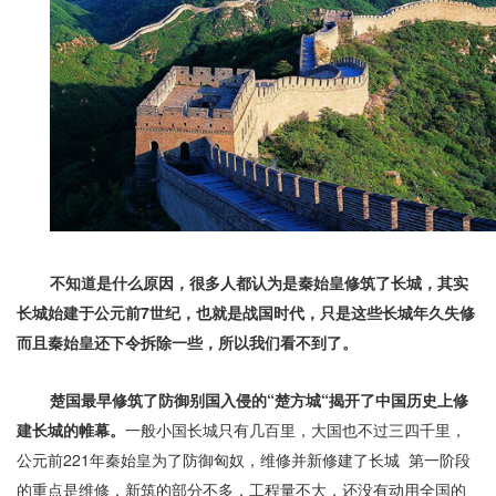
不知道是什么原因，很多人都认为是秦始皇修筑了长城，其实
长城始建于公元前
7
世纪，也就是战国时代，只是这些长城年久失修
而且秦始皇还下令拆除一些，所以我们看不到了。
楚国最早修筑了防御别国入侵的
“
楚方城
“
揭开了中国历史上修
建长城的帷幕。
一般小国长城只有几百里，大国也不过三四千里，
公元前
221
年秦始皇为了防御匈奴，维修并新修建了长城
第一阶段
的重点是维修，新筑的部分不多，工程量不大，还没有动用全国的