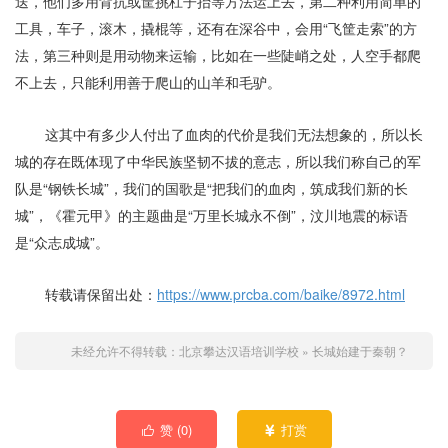
送，他们多用背抗或筐挑杠子抬等方法运上去，第二种利用简单的
工具，车子，滚木，撬棍等，还有在深谷中，会用“飞筐走索”的方
法，第三种则是用动物来运输，比如在一些陡峭之处，人空手都爬
不上去，只能利用善于爬山的山羊和毛驴。
这其中有多少人付出了血肉的代价是我们无法想象的，所以长
城的存在既体现了中华民族坚韧不拔的意志，所以我们称自己的军
队是“钢铁长城”，我们的国歌是“把我们的血肉，筑成我们新的长
城”，《霍元甲》的主题曲是“万里长城永不倒”，汶川地震的标语
是“众志成城”。
转载请保留出处：
https://www.prcba.com/baike/8972.html
未经允许不得转载：
北京攀达汉语培训学校
»
长城始建于秦朝？
赞 (
0
)
打赏

