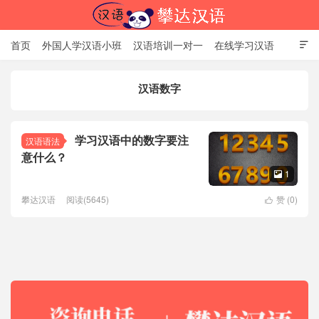
首页
外国人学汉语小班
汉语培训一对一
在线学习汉语

中国文化体验课
HSK考试时间
对外汉语老师
资讯中心
汉语数字
关于我们
加入【攀达汉语】
北京攀达汉语培训学校
学习汉语中的数字要注
汉语语法
意什么？
1

攀达汉语
阅读(5645)
赞 (
0
)
