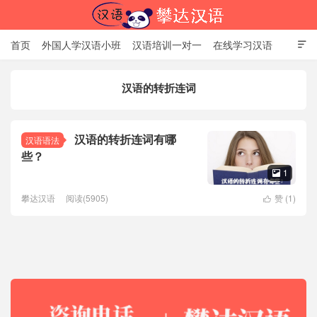
首页
外国人学汉语小班
汉语培训一对一
在线学习汉语

中国文化体验课
HSK考试时间
对外汉语老师
资讯中心
汉语的转折连词
关于我们
加入【攀达汉语】
北京攀达汉语培训学校
汉语的转折连词有哪
汉语语法
些？
1

攀达汉语
阅读(5905)
赞 (
1
)
