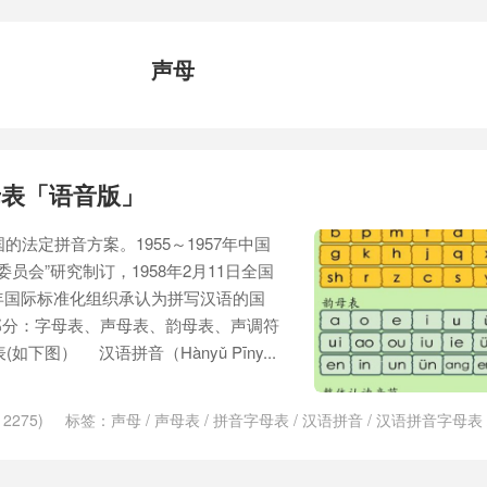
声母
母表「语音版」
的法定拼音方案。1955～1957年中国
员会”研究制订，1958年2月11日全国
2年国际标准化组织承认为拼写汉语的国
部分：字母表、声母表、韵母表、声调符
下图） 汉语拼音（Hànyǔ Pīny...
2275)
标签：
声母
/
声母表
/
拼音字母表
/
汉语拼音
/
汉语拼音字母表