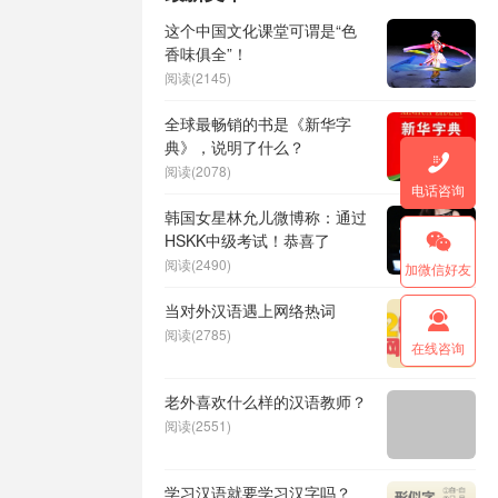
这个中国文化课堂可谓是“色
香味俱全”！
阅读(2145)
全球最畅销的书是《新华字
典》，说明了什么？

阅读(2078)
电话咨询
韩国女星林允儿微博称：通过
HSKK中级考试！恭喜了

阅读(2490)
加微信好友
当对外汉语遇上网络热词

阅读(2785)
在线咨询
老外喜欢什么样的汉语教师？
阅读(2551)
学习汉语就要学习汉字吗？