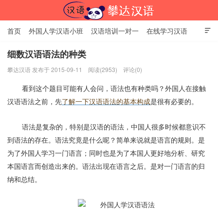
首页
外国人学汉语小班
汉语培训一对一
在线学习汉语

中国文化体验课
HSK考试时间
对外汉语老师
资讯中心
细数汉语语法的种类
攀达汉语 发布于 2015-09-11
阅读(2953)
评论(0)
关于我们
加入【攀达汉语】
北京攀达汉语培训学校
看到这个题目可能有人会问，语法也有种类吗？外国人在接触
汉语语法之前，先
了解一下汉语语法的基本构成
是很有必要的。
语法是复杂的，特别是汉语的语法，中国人很多时候都意识不
到语法的存在。语法究竟是什么呢？简单来说就是语言的规则。是
为了外国人学习一门语言；同时也是为了本国人更好地分析、研究
本国语言而创造出来的。语法出现在语言之后。是对一门语言的归
纳和总结。