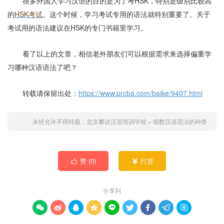
很多外国人学习汉语的目的是为了考
HSK
，特别是级别比较高
的
HSK
考试
。这个时候，学习考试专用的语法就特别重要了。关于
考试用的语法建议在
HSK
的专门书籍里学习。
看了以上的文章，相信老外朋友们可以根据需求来选择偏重学
习哪种汉语语法了吧？
转载请保留出处：
https://www.prcba.com/baike/9407.html
未经允许不得转载：
北京攀达汉语培训学校
»
细数汉语语法的种类
赞 (
0
)
打赏


分享到








