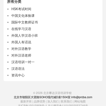
所有分类
HSK考试时间
中国文化体验课
国际中文教师证书
在线学习汉语
外国人学汉语小班
外国人有话说
对外汉语教学
对外汉语老师
汉语培训一对一
汉语语法
资讯中心
© 2026
北京攀达汉语培训学校
北京市朝阳区大望路SOHO现代城D座1504室 info@prcba.com
最新开班
|
品牌优势
|
加入我们
|
联系我们
|
网站地图
京ICP备15015958号-1
京公网安备11010502053746号