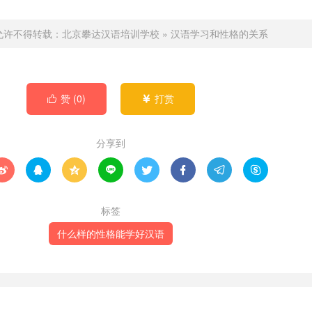
允许不得转载：
北京攀达汉语培训学校
»
汉语学习和性格的关系
赞 (
0
)
打赏


分享到








标签
什么样的性格能学好汉语