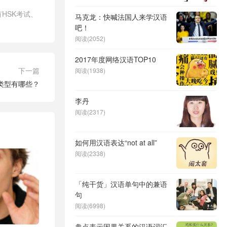
HSK考试、
马克龙：快喊法国人来学汉语
吧！
阅读(2052)
2017年度网络汉语TOP10
下一篇
阅读(1938)
类型有哪些？
李丹
阅读(2317)
如何用汉语表达“not at all”
阅读(2338)
「纯干货」汉语单句中的兼语
句
阅读(6998)
盘点表示因果关系的汉语词汇