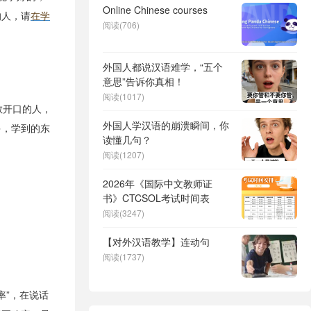
Online Chinese courses
的人，请
在学
阅读(706)
外国人都说汉语难学，“五个
意思”告诉你真相！
阅读(1017)
敢开口的人，
外国人学汉语的崩溃瞬间，你
多，学到的东
读懂几句？
阅读(1207)
2026年《国际中文教师证
书》CTCSOL考试时间表
阅读(3247)
【对外汉语教学】连动句
阅读(1737)
率”，在说话