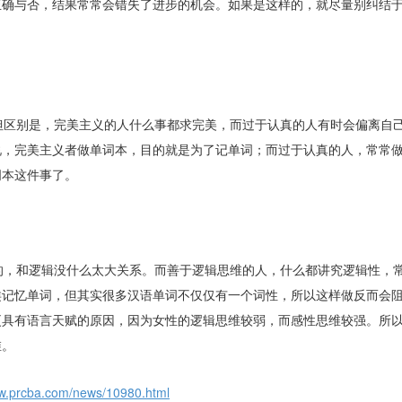
正确与否，结果常常会错失了进步的机会。如果是这样的，就尽量别纠结
。
但区别是，完美主义的人什么事都求完美，而过于认真的人有时会偏离自
说，完美主义者做单词本，目的就是为了记单词；而过于认真的人，常常
词本这件事了。
的，和逻辑没什么太大关系。而善于逻辑思维的人，什么都讲究逻辑性，
类记忆单词，但其实很多汉语单词不仅仅有一个词性，所以这样做反而会
更具有语言天赋的原因，因为女性的逻辑思维较弱，而感性思维较强。所
维。
ww.prcba.com/news/10980.html