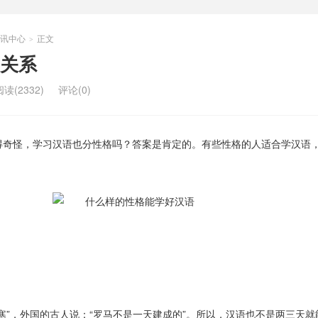
讯中心
正文
>
关系
阅读(2332)
评论(0)
得奇怪，学习汉语也分性格吗？答案是肯定的。有些性格的人适合学汉语
寒”，外国的古人说：“罗马不是一天建成的”。所以，汉语也不是两三天就