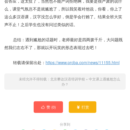
会答应，这太扯了，当然也不能严词拒绝啊，我要是很严肃的说什
么，课堂气氛岂不是就尴尬了，所以我笑着对他说，你看，你上了
这么多汉语课，汉字没怎么学好，倒是学会行贿了。结果全班大笑
声不止！之后学生也没有问过类似的话。
总结：遇到尴尬的话题时，老师最好是四两拨千斤，大问题既
然我们左右不了，那就以开玩笑的形态表现过去吧！
转载请保留出处：
https://www.prcba.com/news/11155.html
未经允许不得转载：
北京攀达汉语培训学校
»
中文课上遇尴尬怎么
办？
赞 (
0
)
打赏


分享到