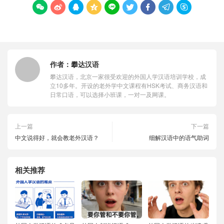









作者：
攀达汉语
攀达汉语，北京一家很受欢迎的外国人学汉语培训学校，成
立10多年。开设的老外学中文课程有HSK考试、商务汉语和
日常口语，可以选择小班课，一对一及网课。
上一篇
下一篇
中文说得好，就会教老外汉语？
细解汉语中的语气助词
相关推荐