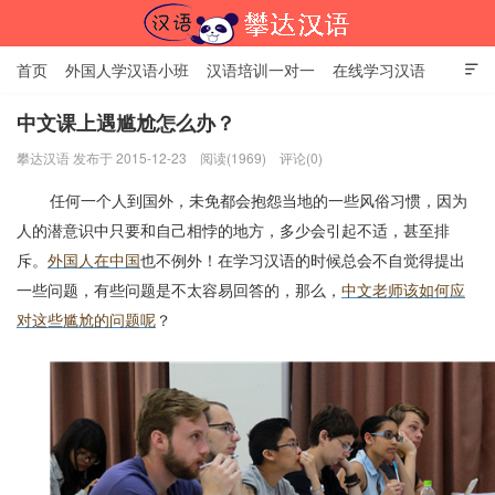
首页
外国人学汉语小班
汉语培训一对一
在线学习汉语

中国文化体验课
HSK考试时间
对外汉语老师
资讯中心
中文课上遇尴尬怎么办？
攀达汉语 发布于 2015-12-23
阅读(1969)
评论(0)
关于我们
加入【攀达汉语】
北京攀达汉语培训学校
任何一个人到国外，未免都会抱怨当地的一些风俗习惯，因为
人的潜意识中只要和自己相悖的地方，多少会引起不适，甚至排
斥。
外国人在中国
也不例外！在
学习汉语的时候总会不自觉得提出
一些问题，有些问题是不太容易回答的，那么，
中文老师该如何应
对这些尴尬的问题呢
？