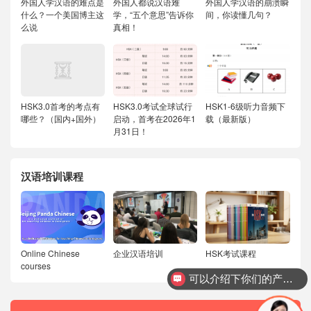
外国人学汉语的难点是
外国人都说汉语难
外国人学汉语的崩溃瞬
什么？一个美国博主这
学，“五个意思”告诉你
间，你读懂几句？
么说
真相！
HSK3.0首考的考点有
HSK3.0考试全球试行
HSK1-6级听力音频下
哪些？（国内+国外）
启动，首考在2026年1
载（最新版）
月31日！
汉语培训课程
Online Chinese
企业汉语培训
HSK考试课程
courses
可以介绍下你们的产品么？