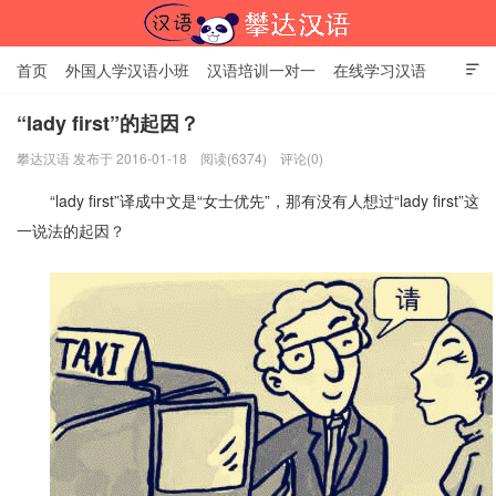
首页
外国人学汉语小班
汉语培训一对一
在线学习汉语

中国文化体验课
HSK考试时间
对外汉语老师
资讯中心
“lady first”的起因？
攀达汉语 发布于 2016-01-18
阅读(6374)
评论(0)
关于我们
加入【攀达汉语】
北京攀达汉语培训学校
“lady first”译成中文是“女士优先”，那有没有人想过“lady first”这
一说法的起因？