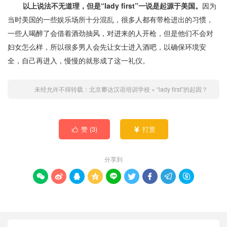
以上说法不无道理，但是“lady first”一说是起源于美国。
因为
当时美国的一些娱乐场所十分混乱，很多人都有带枪进出的习惯，
一些人喝醉了会借着酒劲抽风，对进来的人开枪，但是他们不会对
妇女怎么样，所以很多男人会先让女士进入酒吧，以确保环境安
全，自己再进入，慢慢的就形成了这一礼仪。
未经允许不得转载：
北京攀达汉语培训学校
»
“lady first”的起因？
赞 (
3
)
打赏


分享到








