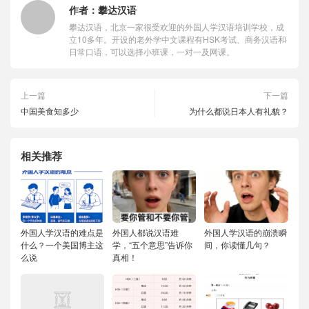
作者：
攀达汉语
攀达汉语，北京一家很受欢迎的外国人学汉语培训学校，成
立10多年。开设的老外学中文课程有HSK考试、商务汉语和
日常口语，可以选择小班课，一对一及网课。
上一篇
下一篇
中国美食知多少
为什么都说日本人有礼貌？
相关推荐
外国人学汉语的难点是
外国人都说汉语难
外国人学汉语的崩溃瞬
什么？一个美国博主这
学，“五个意思”告诉你
间，你读懂几句？
么说
真相！