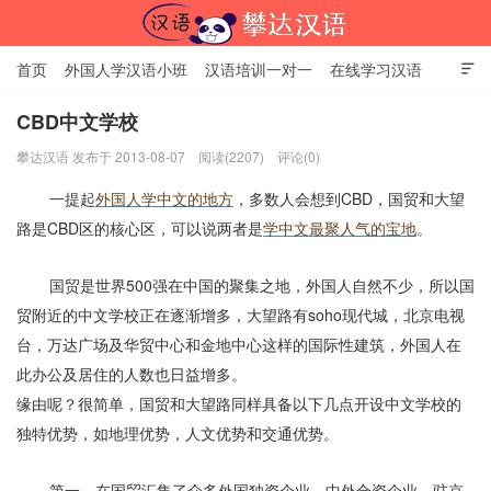
首页
外国人学汉语小班
汉语培训一对一
在线学习汉语

中国文化体验课
HSK考试时间
对外汉语老师
资讯中心
CBD中文学校
攀达汉语 发布于 2013-08-07
阅读(2207)
评论(0)
关于我们
加入【攀达汉语】
北京攀达汉语培训学校
一提起
外国人学中文的地方
，多数人会想到CBD，国贸和大望
路是CBD区的核心区，可以说两者是
学中文最聚人气的宝地
。
国贸是世界500强在中国的聚集之地，外国人自然不少，所以国
贸附近的中文学校正在逐渐增多，大望路有soho现代城，北京电视
台，万达广场及华贸中心和金地中心这样的国际性建筑，外国人在
此办公及居住的人数也日益增多。
缘由呢？很简单，国贸和大望路同样具备以下几点开设中文学校的
独特优势，如地理优势，人文优势和交通优势。
第一，在国贸汇集了众多外国独资企业，中外合资企业，驻京