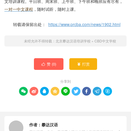
文培训课程。平日班、周末班、上午班、下午班和晚班应有尽有，
一对一中文课程
，随时试听，随时上课。
转载请保留出处：
https://www.prcba.com/news/1902.html
未经允许不得转载：
北京攀达汉语培训学校
»
CBD中文学校
赞 (
0
)
打赏


分享到









作者：
攀达汉语