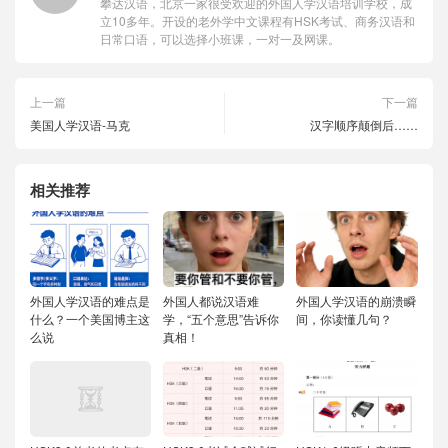
攀达汉语，北京一家很受欢迎的外国人学汉语培训学校，成
立10多年。开设的老外学中文课程有HSK考试、商务汉语和
日常口语，可以选择小班课，一对一及网课。
上一篇
下一篇
美国人学汉语-马克
汉字顺序颠倒后……
相关推荐
外国人学汉语的难点是
外国人都说汉语难
外国人学汉语的崩溃瞬
什么？一个美国博主这
学，“五个意思”告诉你
间，你读懂几句？
么说
真相！