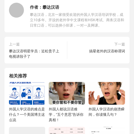
作者：
攀达汉语
攀达汉语，北京一家很受欢迎的外国人学汉语培训学校，成
立10多年。开设的老外学中文课程有HSK考试、商务汉语和
日常口语，可以选择小班课，一对一及网课。
上一篇
下一篇
攀达汉语明星学员：近松贵子上
搞晕老外的汉语称谓词
电视讲段子了
相关推荐
外国人学汉语的难点是
外国人都说汉语难
外国人学汉语的崩溃瞬
什么？一个美国博主这
学，“五个意思”告诉你
间，你读懂几句？
么说
真相！