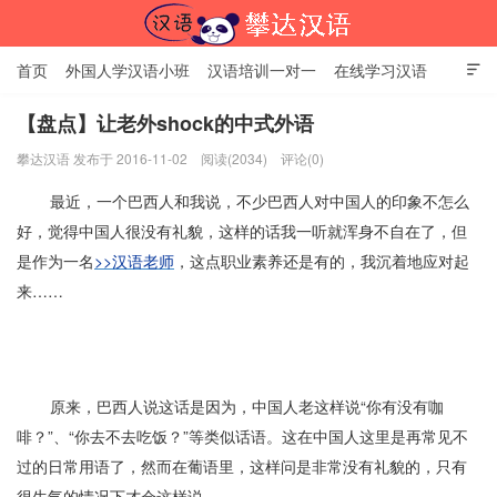
首页
外国人学汉语小班
汉语培训一对一
在线学习汉语

中国文化体验课
HSK考试时间
对外汉语老师
资讯中心
【盘点】让老外shock的中式外语
攀达汉语 发布于 2016-11-02
阅读(2034)
评论(0)
关于我们
加入【攀达汉语】
北京攀达汉语培训学校
最近，一个巴西人和我说，不少巴西人对中国人的印象不怎么
好，觉得中国人很没有礼貌，这样的话我一听就浑身不自在了，但
是作为一名
>>汉语老师
，这点职业素养还是有的，我沉着地应对起
来……
原来，巴西人说这话是因为，中国人老这样说“你有没有咖
啡？”、“你去不去吃饭？”等类似话语。这在中国人这里是再常见不
过的日常用语了，然而在葡语里，这样问是非常没有礼貌的，只有
很生气的情况下才会这样说。