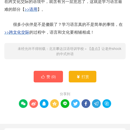
在跨文化交际的语境中，就含有另一层意思了，这就是学习语言最
难的部分【
>>语用
】。
很多小伙伴是不是傻眼了？学习语言真的不是简单的事情，在
>>跨文化交际
的过程中，语言和文化要相辅相成！
未经允许不得转载：
北京攀达汉语培训学校
»
【盘点】让老外shock
的中式外语
赞 (
0
)
打赏


分享到








