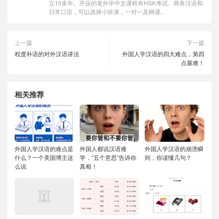
立10多年。开设的老外学中文课程有HSK考试、商务汉语和
日常口语，可以选择小班课，一对一及网课。
上一篇
下一篇
程度补语的对外汉语讲法
外国人学汉语的四大难点，第四
点最难！
相关推荐
外国人学汉语的难点是
外国人都说汉语难
外国人学汉语的崩溃瞬
什么？一个美国博主这
学，“五个意思”告诉你
间，你读懂几句？
么说
真相！