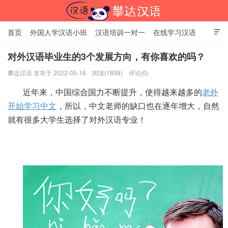
首页
外国人学汉语小班
汉语培训一对一
在线学习汉语

中国文化体验课
HSK考试时间
对外汉语老师
资讯中心
对外汉语毕业生的3个发展方向，有你喜欢的吗？
攀达汉语 发布于 2022-05-16
阅读(1898)
评论(0)
关于我们
加入【攀达汉语】
北京攀达汉语培训学校
近年来，中国综合国力不断提升，使得越来越多的
老外
开始学习中文
，所以，中文老师的缺口也在逐年增大，自然
就有很多大学生选择了对外汉语专业！