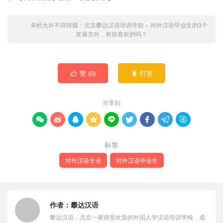
未经允许不得转载：
北京攀达汉语培训学校
»
对外汉语毕业生的3个
发展方向，有你喜欢的吗？
赞 (
0
)
打赏


分享到









标签
对外汉语专业
对外汉语毕业生
作者：
攀达汉语
攀达汉语，北京一家很受欢迎的外国人学汉语培训学校，成