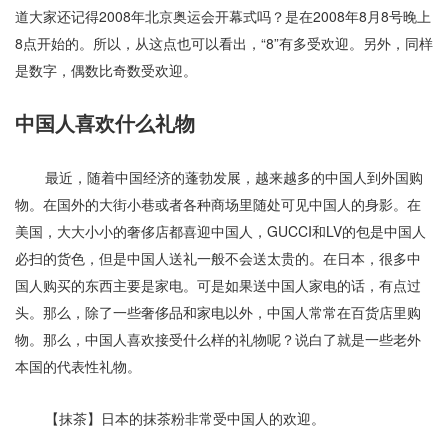
道大家还记得
2008
年北京奥运会开幕式吗？是在
2008
年
8
月
8
号晚上
8
点开始的。所以，从这点也可以看出，“
8
”有多受欢迎。
另外，同样
是数字，偶数比奇数受欢迎。
中国人喜欢什么礼物
最近，随着中国经济的蓬勃发展，越来越多的中国人到外国购
物。在国外的大街小巷或者各种商场里随处可见中国人的身影。在
美国，大大小小的奢侈店都喜迎中国人，
GUCCI
和
LV
的包是中国人
必扫的货色，但是中国人送礼一般不会送太贵的。
在日本，很多中
国人购买的东西主要是家电。可是如果送中国人家电的话，有点过
头。那么，除了一些奢侈品和家电以外，中国人常常在百货店里购
物。那么，中国人喜欢接受什么样的礼物呢？说白了就是一些老外
本国的代表性礼物。
【抹茶】日本的抹茶粉非常受中国人的欢迎。