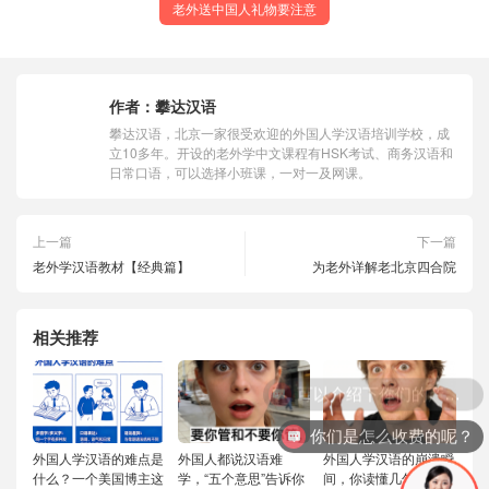
老外送中国人礼物要注意
作者：
攀达汉语
攀达汉语，北京一家很受欢迎的外国人学汉语培训学校，成
立10多年。开设的老外学中文课程有HSK考试、商务汉语和
日常口语，可以选择小班课，一对一及网课。
上一篇
下一篇
老外学汉语教材【经典篇】
为老外详解老北京四合院
相关推荐
你们是怎么收费的呢？
外国人学汉语的难点是
外国人都说汉语难
外国人学汉语的崩溃瞬
什么？一个美国博主这
学，“五个意思”告诉你
间，你读懂几句？