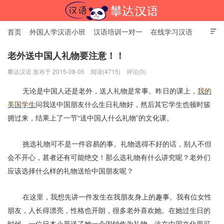
首页
外国人学汉语小班
汉语培训一对一
在线学习汉语

中国文化体验课
HSK考试时间
对外汉语老师
资讯中心
老外送中国人礼物要注意！！
攀达汉语 发布于 2015-08-05
阅读(4715)
评论(0)
关于我们
加入【攀达汉语】
北京攀达汉语培训学校
无论是中国人还是老外，送人礼物是常事。昨日的课上，
我的
美国学生
问我送中国朋友什么生日礼物好，然后其它学生也顿时簇
拥过来，结果上了一节“送中国人什么礼物”
的文化课。
挑选礼物可不是一件容易的事。礼物选得不好的话，别人不但
会不开心，甚者还有可能绝交！那么选礼物有什么讲究呢？老外们
应该选择什么样的礼物送给中国朋友呢？
在这里，我想先讲一件发生在我朋友身上的趣事。我有位女性
朋友，人长得漂亮，性格也开朗，很多老外喜欢她。在她过生日的
时候，一位日本小哥送了她一个闹钟作为礼物，这在中国文化里可