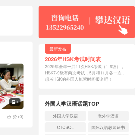
最新发布
2026年HSK考试时间表
2025年全年一共11次HSK考试（1-6级），
HSK7-9级有两次考试，5月和11月各一次，
想考HSK的外国人抓紧时间报名吧！
1
外国人学汉语话题TOP

外国人学汉语
老外学汉语
赞 (
0
)

CTCSOL
国际汉语教师证书