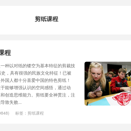
剪纸课程
课程
是一种以对纸的镂空为基本特征的剪裁技
的历史，具有很强的民族文化特征！已被
多外国人都十分喜爱中国的特色剪纸！
在于能够增强认识的空间感悟，通过动
维和创造思维能力。剪纸要全神贯注，注
致失败...
848)
标签：
剪纸课程