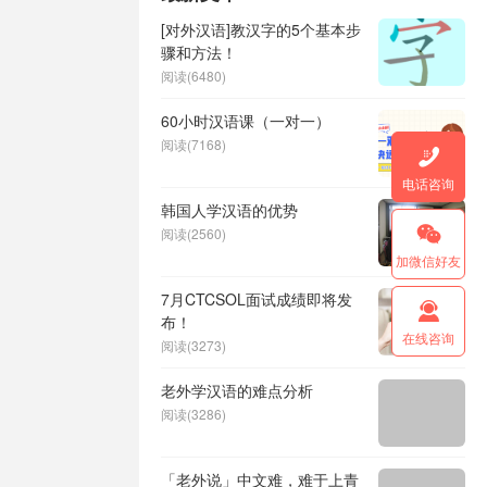
[对外汉语]教汉字的5个基本步
骤和方法！
阅读(6480)
60小时汉语课（一对一）
阅读(7168)

电话咨询
韩国人学汉语的优势

阅读(2560)
加微信好友
7月CTCSOL面试成绩即将发

布！
在线咨询
阅读(3273)
老外学汉语的难点分析
阅读(3286)
「老外说」中文难，难于上青