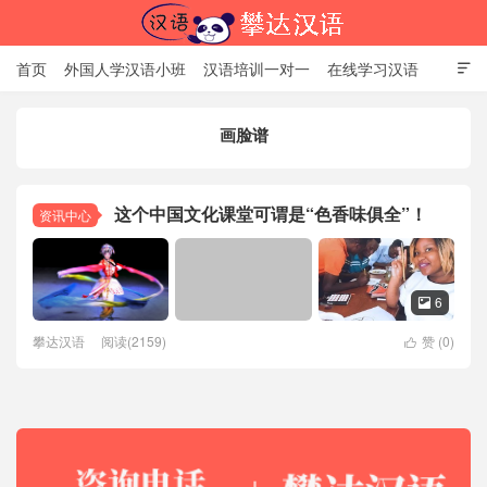
首页
外国人学汉语小班
汉语培训一对一
在线学习汉语

中国文化体验课
HSK考试时间
对外汉语老师
资讯中心
画脸谱
关于我们
加入【攀达汉语】
北京攀达汉语培训学校
这个中国文化课堂可谓是“色香味俱全”！
资讯中心
6

攀达汉语
阅读(2159)
赞 (
0
)
