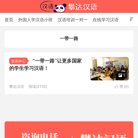
首页
外国人学汉语小班
汉语培训一对一
在线学习汉语

中国文化体验课
HSK考试时间
对外汉语老师
资讯中心
一带一路
关于我们
加入【攀达汉语】
北京攀达汉语培训学校
“一带一路”让更多国家
资讯中心
的学生学习汉语！
1

攀达汉语
阅读(2105)
赞 (
0
)
