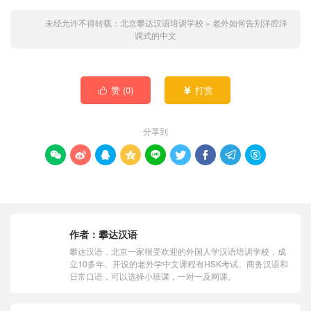
未经允许不得转载：
北京攀达汉语培训学校
»
老外如何告别洋腔洋
调式的中文
赞 (
0
)
打赏


分享到









作者：
攀达汉语
攀达汉语，北京一家很受欢迎的外国人学汉语培训学校，成
立10多年。开设的老外学中文课程有HSK考试、商务汉语和
日常口语，可以选择小班课，一对一及网课。