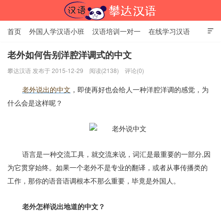
首页
外国人学汉语小班
汉语培训一对一
在线学习汉语

中国文化体验课
HSK考试时间
对外汉语老师
资讯中心
老外如何告别洋腔洋调式的中文
攀达汉语 发布于 2015-12-29
阅读(2138)
评论(0)
关于我们
加入【攀达汉语】
北京攀达汉语培训学校
老外说出的中文
，即使再好也会给人一种洋腔洋调的感觉，为
什么会是这样呢？
语言是一种交流工具，就交流来说，词汇是最重要的一部分
,
因
为它贯穿始终。如果一个老外不是专业的翻译，或者从事传播类的
工作，那你的语音语调根本不那么重要，毕竟是外国人。
老外怎样说出地道的中文？