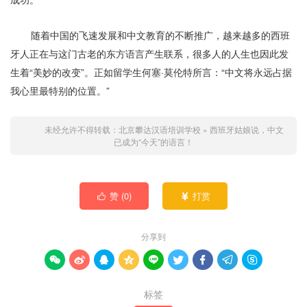
随着中国的飞速发展和中文教育的不断推广，越来越多的西班
牙人正在与这门古老的东方语言产生联系，很多人的人生也因此发
生着“美妙的改变”。正如留学生何塞·莫伦特所言：“中文将永远占据
我心里最特别的位置。”
未经允许不得转载：
北京攀达汉语培训学校
»
西班牙姑娘说，中文
已成为“今天”的语言！
赞 (
0
)
打赏


分享到









标签