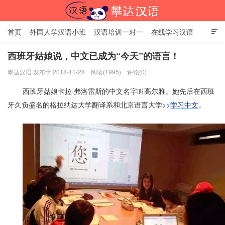
首页
外国人学汉语小班
汉语培训一对一
在线学习汉语

中国文化体验课
HSK考试时间
对外汉语老师
资讯中心
西班牙姑娘说，中文已成为“今天”的语言！
攀达汉语 发布于 2018-11-28
阅读(1995)
评论(0)
关于我们
加入【攀达汉语】
北京攀达汉语培训学校
西班牙姑娘卡拉·弗洛雷斯的中文名字叫高尔雅。她先后在西班
牙久负盛名的格拉纳达大学翻译系和北京语言大学
>>
学习中文
。