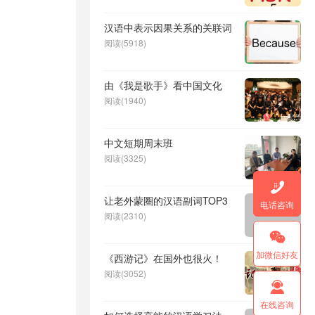
汉语中表示因果关系的关联词
阅读(5918)
由《我是歌手》看中国文化
阅读(1940)
中文短期周末班
阅读(3325)

让老外蒙圈的汉语副词TOP3
电话咨询
阅读(2310)

加微信好友
《西游记》在国外也很火！
阅读(3052)

在线咨询