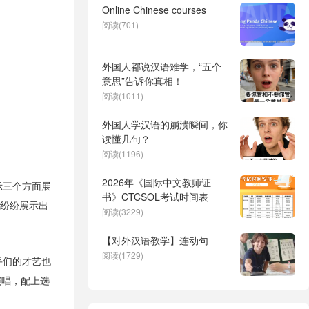
Online Chinese courses
阅读(701)
外国人都说汉语难学，“五个
意思”告诉你真相！
阅读(1011)
外国人学汉语的崩溃瞬间，你
读懂几句？
阅读(1196)
2026年《国际中文教师证
示三个方面展
书》CTCSOL考试时间表
节纷纷展示出
阅读(3229)
【对外汉语教学】连动句
阅读(1729)
手们的才艺也
演唱，配上选