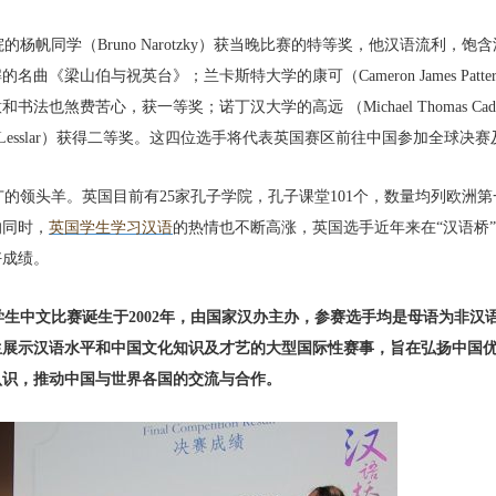
杨帆同学（Bruno Narotzky）获当晚比赛的特等奖，他汉语流利，饱
《梁山伯与祝英台》；兰卡斯特大学的康可（Cameron James Patter
法也煞费苦心，获一等奖；诺丁汉大学的高远 （Michael Thomas Ca
oline Lesslar）获得二等奖。这四位选手将代表英国赛区前往中国参加全球决
的领头羊。英国目前有25家孔子学院，孔子课堂101个，数量均列欧洲
的同时，
英国学生学习汉语
的热情也不断高涨，英国选手近年来在“汉语桥
好成绩。
学生中文比赛诞生于2002年，由国家汉办主办，参赛选手均是母语为非汉
生展示汉语水平和中国文化知识及才艺的大型国际性赛事，旨在弘扬中国
认识，推动中国与世界各国的交流与合作。