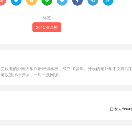








标签
2015汉语桥
受欢迎的外国人学汉语培训学校，成立10多年。开设的老外学中文课程有
，可以选择小班课，一对一及网课。
日本人学中