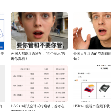
个美
外国人都说汉语难学，“五个意思”告
外国人学汉语的崩溃瞬
诉你真相！
句？
内
HSK3.0考试全球试行启动，首考在
HSK1-6级听力音频下