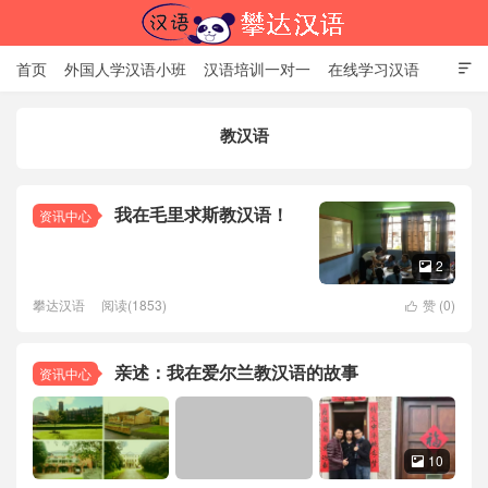
首页
外国人学汉语小班
汉语培训一对一
在线学习汉语

中国文化体验课
HSK考试时间
对外汉语老师
资讯中心
教汉语
关于我们
加入【攀达汉语】
北京攀达汉语培训学校
我在毛里求斯教汉语！
资讯中心
2

攀达汉语
阅读(1853)
赞 (
0
)

亲述：我在爱尔兰教汉语的故事
资讯中心
10
