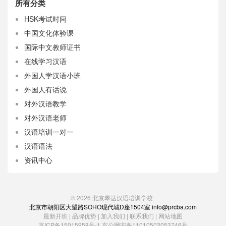
所有分类
HSK考试时间
中国文化体验课
国际中文教师证书
在线学习汉语
外国人学汉语小班
外国人有话说
对外汉语教学
对外汉语老师
汉语培训一对一
汉语语法
资讯中心
© 2026
北京攀达汉语培训学校
北京市朝阳区大望路SOHO现代城D座1504室 info@prcba.com
最新开班
|
品牌优势
|
加入我们
|
联系我们
|
网站地图
京ICP备15015958号-1
京公网安备11010502053746号