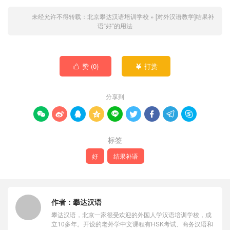
未经允许不得转载：
北京攀达汉语培训学校
»
[对外汉语教学]结果补
语“好”的用法
赞 (
0
)
打赏


分享到









标签
好
结果补语
作者：
攀达汉语
攀达汉语，北京一家很受欢迎的外国人学汉语培训学校，成
立10多年。开设的老外学中文课程有HSK考试、商务汉语和