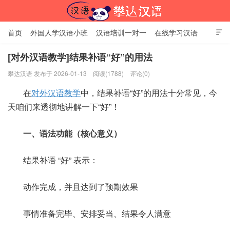
首页
外国人学汉语小班
汉语培训一对一
在线学习汉语

中国文化体验课
HSK考试时间
对外汉语老师
资讯中心
[对外汉语教学]结果补语“好”的用法
攀达汉语 发布于 2026-01-13
阅读(1788)
评论(0)
关于我们
加入【攀达汉语】
北京攀达汉语培训学校
在
对外汉语教学
中，结果补语“好”的用法十分常见，今
天咱们来透彻地讲解一下“好”！
一、语法功能（核心意义）
结果补语 “好” 表示：
动作完成，并且达到了预期效果
事情准备完毕、安排妥当、结果令人满意