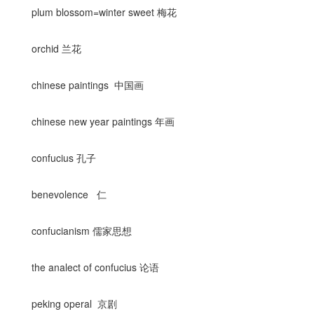
plum blossom=winter sweet 梅花
orchid 兰花
chinese paintings 中国画
chinese new year paintings 年画
confucius 孔子
benevolence 仁
confucianism 儒家思想
the analect of confucius 论语
peking operal 京剧