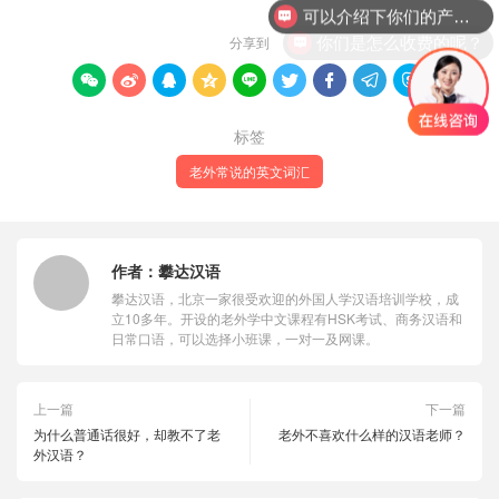
你们是怎么收费的呢？
分享到









标签
老外常说的英文词汇
作者：
攀达汉语
攀达汉语，北京一家很受欢迎的外国人学汉语培训学校，成
立10多年。开设的老外学中文课程有HSK考试、商务汉语和
日常口语，可以选择小班课，一对一及网课。
上一篇
下一篇
为什么普通话很好，却教不了老
老外不喜欢什么样的汉语老师？
外汉语？