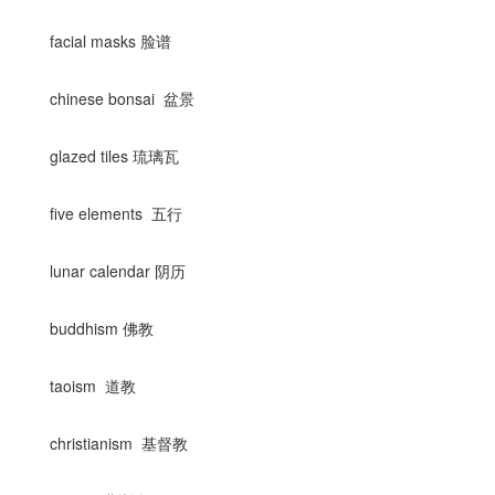
facial masks 脸谱
chinese bonsai 盆景
glazed tiles 琉璃瓦
five elements 五行
lunar calendar 阴历
buddhism 佛教
taoism 道教
christianism 基督教