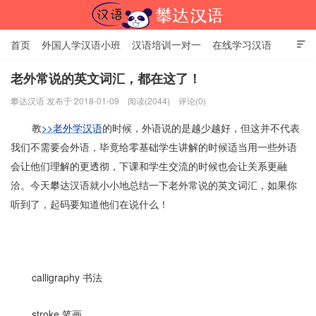
首页
外国人学汉语小班
汉语培训一对一
在线学习汉语

中国文化体验课
HSK考试时间
对外汉语老师
资讯中心
老外常说的英文词汇，都在这了！
攀达汉语 发布于 2018-01-09
阅读(2044)
评论(0)
关于我们
加入【攀达汉语】
北京攀达汉语培训学校
教
>>老外学汉语
的时候，外语说的是越少越好，但这并不代表
我们不需要会外语，毕竟给零基础学生讲解的时候适当用一些外语
会让他们理解的更透彻，下课和学生交流的时候也会让关系更融
洽。今天攀达汉语就小小地总结一下老外常说的英文词汇，如果你
听到了，起码要知道他们在说什么！
calligraphy 书法
stroke 笔画