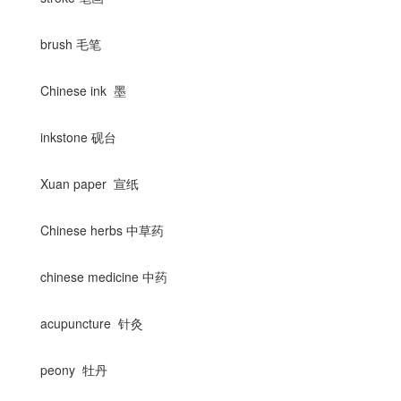
brush 毛笔
Chinese ink 墨
inkstone 砚台
Xuan paper 宣纸
Chinese herbs 中草药
chinese medicine 中药
acupuncture 针灸
peony 牡丹