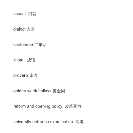
accent 口音
dialect 方言
cantonese 广东话
idiom 成语
proverb 谚语
golden week holiays 黄金周
reform and opening policy 改革开放
university entrance examination 高考