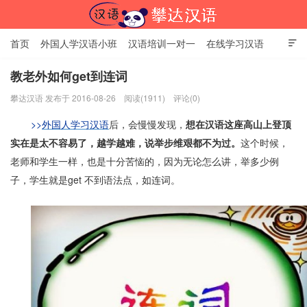
首页
外国人学汉语小班
汉语培训一对一
在线学习汉语

中国文化体验课
HSK考试时间
对外汉语老师
资讯中心
教老外如何get到连词
攀达汉语 发布于 2016-08-26
阅读(1911)
评论(0)
关于我们
加入【攀达汉语】
北京攀达汉语培训学校
>>
外国人学习汉语
后，会慢慢发现，
想在汉语这座高山上登顶
实在是太不容易了，越学越难，说举步维艰都不为过。
这个时候，
老师和学生一样，也是十分苦恼的，因为无论怎么讲，举多少例
子，学生就是get 不到语法点，如连词。