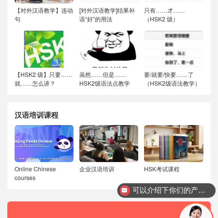
【对外汉语教学】连动
[对外汉语教学]结果补
只有……才……
句
语“好”的用法
（HSK2 级）
【HSK2 级】只要……
虽然……但是……
要/就要/快要……了
就……怎么讲？
HSK2级语法点教学
（HSK2级语法教学）
汉语培训课程
Online Chinese
企业汉语培训
HSK考试课程
courses
可以介绍下你们的产品么？