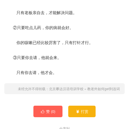
只有老板亲自去，才能解决问题。
②只要吃点儿药，你的病就会好。
你的咳嗽已经比较厉害了，只有打针才行。
③只要你去请，他就会来。
只有你去请，他才会。
未经允许不得转载：
北京攀达汉语培训学校
»
教老外如何get到连词
赞 (
0
)
打赏


分享到