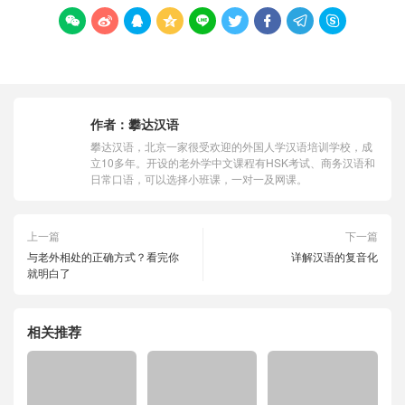









作者：
攀达汉语
攀达汉语，北京一家很受欢迎的外国人学汉语培训学校，成
立10多年。开设的老外学中文课程有HSK考试、商务汉语和
日常口语，可以选择小班课，一对一及网课。
上一篇
下一篇
与老外相处的正确方式？看完你
详解汉语的复音化
就明白了
相关推荐