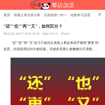
首页
外国人学汉语小班
汉语培训一对一
在线学习汉语

中国文化体验课
HSK考试时间
对外汉语老师
资讯中心
“还”“也”“再”“又”，如何区分？
攀达汉语 发布于 2016-09-08
阅读(10411)
评论(0)
关于我们
加入【攀达汉语】
北京攀达汉语培训学校
“还”“也”“再”“又”这几个副词从表面上看起来似乎都有“重复”的
意思，但实际用法却大相径庭，另很多歪果仁都傻傻分不清楚。