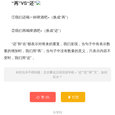
“再”VS“还”
①我们还喝一杯啤酒吧×（换成“再”）
②我们再喝啤酒吧×（换成“还”）
“还”和“在”都表示对将来的重复，我们发现，当句子中有表示数
量的增加时，我们用“再”；当句子中没有数量的意义，只表示内容不
变时，我们用“还” 。
未经允许不得转载：
北京攀达汉语培训学校
»
“还”“也”“再”“又”，如何
区分？
赞 (
0
)
打赏


分享到