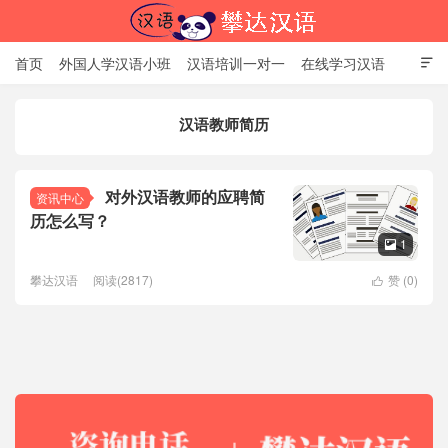
首页
外国人学汉语小班
汉语培训一对一
在线学习汉语

中国文化体验课
HSK考试时间
对外汉语老师
资讯中心
汉语教师简历
关于我们
加入【攀达汉语】
北京攀达汉语培训学校
对外汉语教师的应聘简
资讯中心
历怎么写？
1

攀达汉语
阅读(2817)
赞 (
0
)
