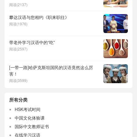
阅读(2137)
攀达汉语与您相约《职来职往》
阅读(1976)
带老外学习汉语中的“吃”
阅读(2597)
[一带一路]哈萨克斯坦国民的汉语竟然这么厉
害！
阅读(3599)
所有分类
HSK考试时间
中国文化体验课
国际中文教师证书
在线学习汉语